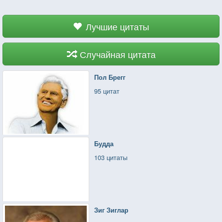
королева. Она — все. Но найти ее так сложно.
А найдя — узнать, не пройти случайно мимо,
спутав с цветком у обочины жизни. Она
Лучшие цитаты
обязательно должна быть.
Случайная цитата
Пол Брегг
95 цитат
Будда
103 цитаты
Зиг Зиглар