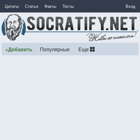
Цитаты
Статьи
Факты
Тесты
Вход
+Добавить
Популярные
Еще