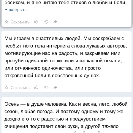
босиком, и я не читаю тебе стихов о любви и боли,
жизни и смерти: я зову тебя купаться, потому что
раскрыть
вода теплая и в ней отражаются сосны и облака.
Сохранить
И если напрячь фантазию, то можно представить,
что мы летим между ними. А вечером мы пьем чай.
Мы играем в счастливых людей. Мы соскребаем с
С сушками. И все тайны бытия, риторические
необьятного тела интернета слова лукавых авторов,
вопросы, тягостные мысли и нерешенные дела
мотивирующие нас на радость, и закрываем ими
молча ждут нас с той стороны двери.
проруби одичалой тоски, или изысканной печали,
или отчаянного одиночества, или просто
откровенной боли в собственных душах.
Сохранить
Осень — в душе человека. Как и весна, лето, любой
сезон, любая погода. И поэтому одному и тому же
дождю кто-то с радостью и предчувствием
очищения подставит свои руки, а другой тяжело