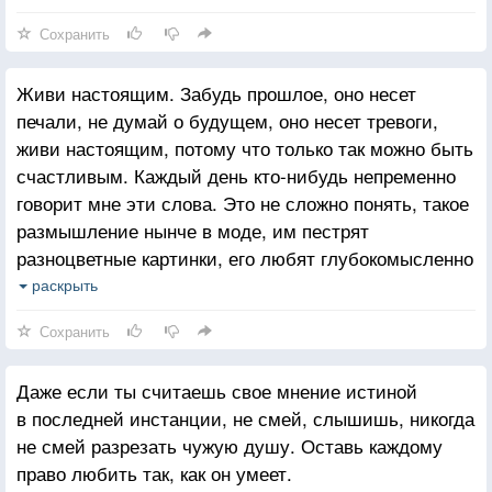
красивых улыбках.
Сохранить
Мы ещё успеем. Пожить, надышаться, налюбиться,
настрадаться вволю. Мы ещё успеем коснуться
Живи настоящим. Забудь прошлое, оно несет
рукою звёзд и сочинить свою лучшую поэму,
печали, не думай о будущем, оно несет тревоги,
сделать кого-нибудь счастливым и прочесть те
живи настоящим, потому что только так можно быть
книги, которые откладывали в ящик стола. Мы ещё
счастливым. Каждый день кто-нибудь непременно
успеем объехать весь мир и заглянуть в глаза
говорит мне эти слова. Это не сложно понять, такое
каждой души. Мы ещё успеем, потому что впереди
размышление нынче в моде, им пестрят
— есть ещё несколько минут.
разноцветные картинки, его любят глубокомысленно
повторять скучающие домохозяйки. Это удобно, как
раскрыть
удобна психология бабочки-однодневки, психология
Сохранить
жизни в кредит. Возьми сейчас свой огрызок света,
человек, сыто зевни над урчащими потребностями
Даже если ты считаешь свое мнение истиной
и не думай ни о чем, заплатишь ты только завтра,
в последней инстанции, не смей, слышишь, никогда
а это так далеко от тебя. Я говорю с людьми,
не смей разрезать чужую душу. Оставь каждому
несущими эту простую мысль как знамя, и вдруг
право любить так, как он умеет.
понимаю, что мир разбился. В их наивных, верящих