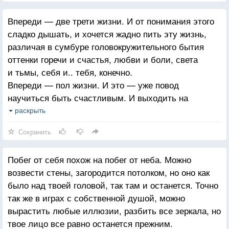
Впереди — две трети жизни. И от понимания этого
сладко дышать, и хочется жадно пить эту жизнь,
различая в сумбуре головокружительного бытия
оттенки горечи и счастья, любви и боли, света
и тьмы, себя и.. тебя, конечно.
Впереди — пол жизни. И это — уже повод
научиться быть счастливым. И выходить на
перепутье дорог, и вдыхать полной грудью ветра,
раскрыть
и смеяться, просто так, оттого, что небо глубже
Сохранить
и шире любых слов, оттого, что есть к чему
стремиться и кого желать.
Побег от себя похож на побег от неба. Можно
Впереди — четверть жизни. Целая четверть
возвести стены, загородится потолком, но оно как
шепчущих сказки деревьев, мокрых от дождя
было над твоей головой, так там и останется. Точно
мостовых, запаха моря и солнца, теплых нежных
так же в играх с собственной душой, можно
рук и согласных губ, песен и стихов. И даже
вырастить любые иллюзии, разбить все зеркала, но
россыпь морщин возле глаз — лишь дорогая
твое лицо все равно останется прежним.
твоему сердцу память о таких честных, таких