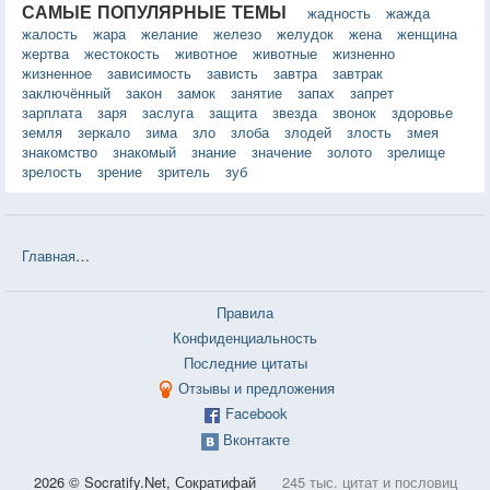
САМЫЕ ПОПУЛЯРНЫЕ ТЕМЫ
жадность
жажда
жалость
жара
желание
железо
желудок
жена
женщина
жертва
жестокость
животное
животные
жизненно
жизненное
зависимость
зависть
завтра
завтрак
заключённый
закон
замок
занятие
запах
запрет
зарплата
заря
заслуга
защита
звезда
звонок
здоровье
земля
зеркало
зима
зло
злоба
злодей
злость
змея
знакомство
знакомый
знание
значение
золото
зрелище
зрелость
зрение
зритель
зуб
Главная
❤❤❤ Запчасть Импровизации (Аль Квотион) — 201 цитат
Правила
Конфиденциальность
Последние цитаты
Отзывы и предложения
Facebook
Вконтакте
2026 © Socratify.Net, Сократифай
245 тыс. цитат и пословиц