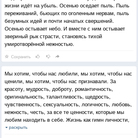
жизни идёт на убыль. Осенью оседает пыль. Пыль
к тебе. Встречай.
переживаний, бьющих по оголенным нервам, пыль
безумных идей и почти начатых свершений.
Осенью остывает небо. И вместе с ним остывает
звериный рык страсти, становясь тихой
умиротворённой нежностью.
Сохранить
Мы хотим, чтобы нас любили, мы хотим, чтобы нас
ценили, мы хотим, чтобы нас признавали. За
красоту, мудрость, доброту, романтичность,
оригинальность, талантливость, щедрость,
чувственность, сексуальность, логичность, любовь,
нежность, честь, за все те ценности, которые мы
любим находить в себе. Жизнь как гимн личности,
смысл её, как самовыражение. И если кто-то
раскрыть
отказывается увидеть в нас ту самую жемчужину,