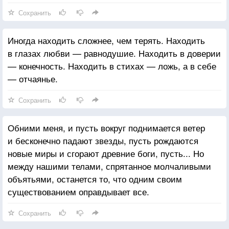
в бесконечное добро глазах он пошел трещинами,
Сохранить
развалился на куцые обломки времен, на мозаику
мелочей. Живи настоящим, потому что жить
Иногда находить сложнее, чем терять. Находить
прошлым или будущим так больно.
в глазах любви — равнодушие. Находить в доверии
А жизнь, она ведь включает в себя все, она не
— конечность. Находить в стихах — ложь, а в себе
имеет границ, она не делится на времена. И я
— отчаянье.
говорю: живи, люби жизнь, цени прошлое, оно
учило тебя, радуйся настоящему, в нем разлита
Сохранить
любовь, верь в будущее, оно принадлежит тебе, не
дроби себя на дни, не отрицай целостности бытия,
Обними меня, и пусть вокруг поднимается ветер
ни запирай душу свою раненым зверем ни
и бесконечно падают звезды, пусть рождаются
в прошлом, ни в будущем, ни в настоящем. И будь
новые миры и сгорают древние боги, пусть... Но
счастливым, потому что счастье не в выбранном
между нашими телами, спрятанное молчаливыми
куске судьбы, оно, как и красота — в глазах
объятьями, останется то, что одним своим
смотрящего.
существованием оправдывает все.
Сохранить