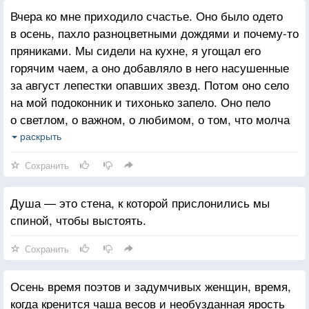
Вчера ко мне приходило счастье. Оно было одето
в осень, пахло разноцветными дождями и почему-то
пряниками. Мы сидели на кухне, я угощал его
горячим чаем, а оно добавляло в него насушенные
за август лепестки опавших звезд. Потом оно село
на мой подоконник и тихонько запело. Оно пело
о светлом, о важном, о любимом, о том, что молча
живет в сердце и делает руки нежными, оно пело
раскрыть
о смехе людей, похожим на теплый янтарный ветер,
Сохранить
и о мокрых от росы тропинках, ведущих к тому, что
ищет каждый. Мы провели вместе всю ночь. Оно то
Душа — это стена, к которой прислонились мы
птицей садилось на плечо, то мягкой урчащей
спиной, чтобы выстоять.
кошкой лежало на коленях. А утром оно
засобиралось в путь, извинялось, обещало
Сохранить
обязательно заглядывать на огонек, потом накинуло
на тонкие плечики радугу, раскрашенную детскими
Осень время поэтов и задумчивых женщин, время,
снами, и вылетело за дверь. Но я рад, потому что
когда кренится чаша весов и необузданная ярость
обернувшись на пороге, оно сказало мне, что идет