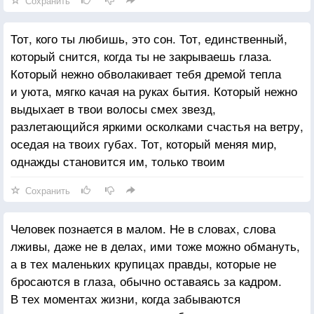
Сохранить
намечают себе вершины и достигают небес,
находят примеры людей, превосходя которых,
Тот, кого ты любишь, это сон. Тот, единственный,
меняют мир. Эти люди создают историю и двигают
который снится, когда ты не закрываешь глаза.
вперед человеческий прогресс. И безусловно,
Который нежно обволакивает тебя дремой тепла
впрочем, как и всегда, каждый сам выбирает свой
и уюта, мягко качая на руках бытия. Который нежно
путь.
выдыхает в твои волосы смех звезд,
разлетающийся яркими осколками счастья на ветру,
оседая на твоих губах. Тот, который меняя мир,
однажды становится им, только твоим
Сохранить
Человек познается в малом. Не в словах, слова
лживы, даже не в делах, ими тоже можно обмануть,
а в тех маленьких крупицах правды, которые не
бросаются в глаза, обычно оставаясь за кадром.
В тех моментах жизни, когда забываются