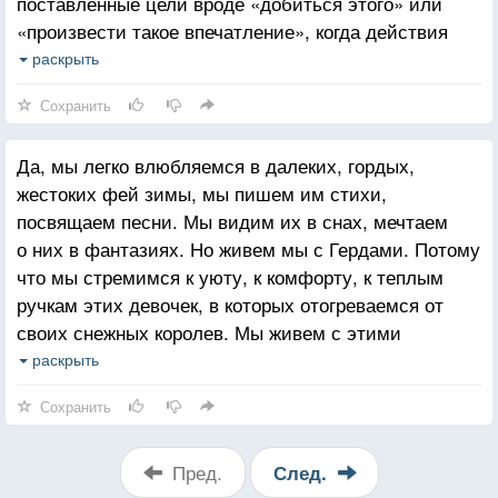
поставленные цели вроде «добиться этого» или
«произвести такое впечатление», когда действия
становятся машинальны и интуитивны, а слова
раскрыть
теряют чёткий смысл, поднимаясь из глубин души.
Сохранить
Когда человек перестаёт себя контролировать, на
мгновение сбрасывая все маски, делая глоток
Да, мы легко влюбляемся в далеких, гордых,
воздуха своей данностью, заглядывая в самого
жестоких фей зимы, мы пишем им стихи,
себя на время короткой передышки между прошлым
посвящаем песни. Мы видим их в снах, мечтаем
и будущим.
о них в фантазиях. Но живем мы с Гердами. Потому
что мы стремимся к уюту, к комфорту, к теплым
ручкам этих девочек, в которых отогреваемся от
своих снежных королев. Мы живем с этими
девочками, мы баюкаем их на руках, мы делаем с
раскрыть
ними детей, мы любим их. Но где-то глубоко в душе
Сохранить
нательной иконкой храним образ снежной королевы
А где-то живет Она, одна единственная. И такая
есть у каждого. Одновременно и Герда, и Снежная
Пред.
След.