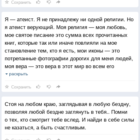
Сохранить
в которую мы свято верим, возникают мифы
о непонимании. И в этом пути каждый достигает
Я — атеист. Я не принадлежу ни одной религии. Но
цели своим путём. Кто-то, из неспособных выявить
я атеист верующий. Моя религия — моя любовь,
в себе свои таланты, возможности и амбиции,
мое святое писание это сумма всех прочитанных
отмахивается философией невмешательства,
книг, которые так или иначе повлияли на мое
нежелания иметь что-то общее с людьми, выбирая
становление тем, кто я есть, мои иконы — это
тихую, спокойную, зачастую одинокую
потрепанные фотографии дорогих для меня людей,
и несчастную жизнь, пока не находится тот
моя вера — это вера в этот мир во всем его
единственный, кто разглядит всю глубину
разнообразии и вера в себя в этом мире. Вера
раскрыть
внутреннего мира, тем самым создав любовь на
в тебя. А большего мне не нужно.
всю жизнь. Другие начинают искать изъяны
Сохранить
в других, пытаясь доказать глупость, ущербность,
убожество себе подобных, тем самым
Стоя на любом краю, заглядывая в любую бездну,
возвеличиваясь в собственных глазах и глазах тех,
позволяя любой бездне заглянуть в тебя.. Помни
кто по наивности, по латентной ведомости
о тех, кто смотрит тебе вслед. И найди в себе силы
доверился им, но я не хотел бы жить в том
не казаться, а быть счастливым.
изуродованном мире, который они создают вокруг
себя. Третьи ставят цели и добиваются их,