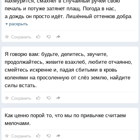
нахмурится, смахнет в случайный ручей свою
печаль и потуже затянет плащ. Погода в нас,
а дождь он просто идёт. Лишённый оттенков добра
и зла, радости и печали, дождь идёт сквозь наши
раскрыть
души.
Сохранить
Я говорю вам: будьте, делитесь, звучите,
продолжайтесь, живите взахлеб, любите отчаянно,
смейтесь искренне и, падая сбитыми в кровь
коленями на просоленную от слёз землю, найдите
силы встать.
Сохранить
Как ценно порой то, что мы по привычке считаем
мелочами.
Сохранить