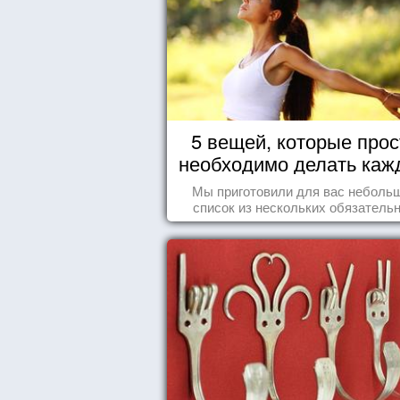
5 вещей, которые прос
необходимо делать каж
день
Мы приготовили для вас неболь
список из нескольких обязатель
вещей, которые должны стать ча
вашего дня.