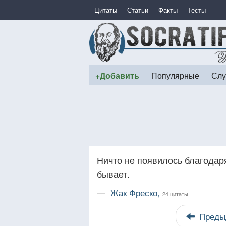
Цитаты
Статьи
Факты
Тесты
+Добавить
Популярные
Слу
Ничто не появилось благодаря
бывает.
—
Жак Фреско,
24 цитаты
Преды