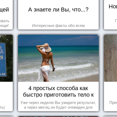
Но
щей
А знаете ли Вы, что...?
овать
П
вещи!
Интересные факты обо всем
4 простых способа как
быстро приготовить тело к
морю
Уже через неделю Вы увидите результат,
Пре
ть)
а через месяц он будет очевиден для
всех!