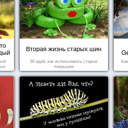
то
Вторая жизнь старых шин
дый
Ge
шой
30 идей, как использовать старые
Каж
ных
покрышки
стью