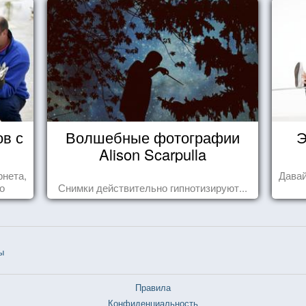
ов с
Волшебные фотографии
Э
Alison Scarpulla
рнета,
Давай
о
Снимки действительно гипнотизируют...
ся,
ы
Правила
Конфиденциальность