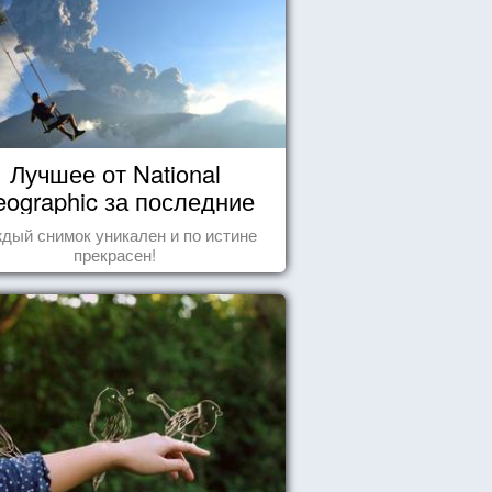
Лучшее от National
ographic за последние
пару лет
дый снимок уникален и по истине
прекрасен!