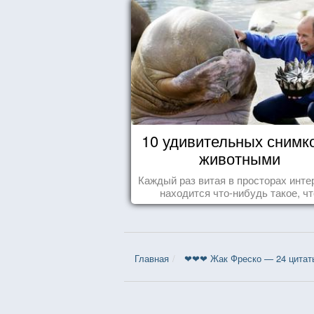
10 удивительных снимк
животными
Каждый раз витая в просторах инте
находится что-нибудь такое, чт
заставляет улыбнуться, удивить
восхититься...
Главная
❤❤❤ Жак Фреско — 24 цитат