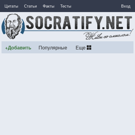
Цитаты
Статьи
Факты
Тесты
Вход
+Добавить
Популярные
Еще