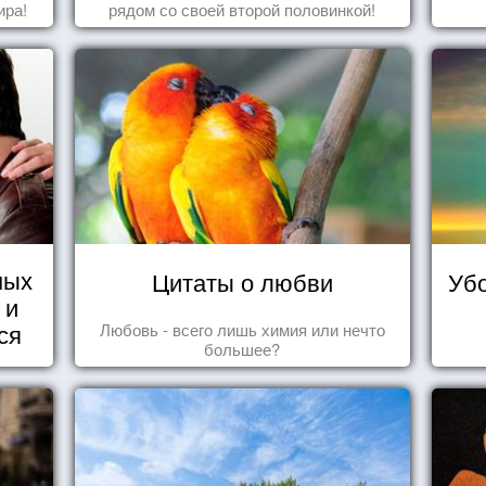
ира!
рядом со своей второй половинкой!
ных
Цитаты о любви
Убо
 и
ся
Любовь - всего лишь химия или нечто
большее?