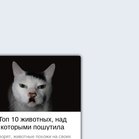
Топ 10 животных, над
которыми пошутила
природа
ворят, животные похожи на своих