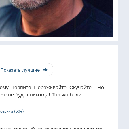
Показать лучшие
му. Терпите. Переживайте. Скучайте... Но
же не будет никогда! Только боли
вский (50+)
туда, где вы были счастливы, если хотите,