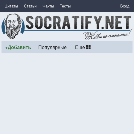
Цитаты
Статьи
Факты
Тесты
Вход
+Добавить
Популярные
Еще