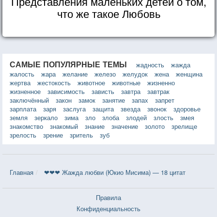
Представления маленьких детей о том,
что же такое Любовь
САМЫЕ ПОПУЛЯРНЫЕ ТЕМЫ
жадность
жажда
жалость
жара
желание
железо
желудок
жена
женщина
жертва
жестокость
животное
животные
жизненно
жизненное
зависимость
зависть
завтра
завтрак
заключённый
закон
замок
занятие
запах
запрет
зарплата
заря
заслуга
защита
звезда
звонок
здоровье
земля
зеркало
зима
зло
злоба
злодей
злость
змея
знакомство
знакомый
знание
значение
золото
зрелище
зрелость
зрение
зритель
зуб
Главная
❤❤❤ Жажда любви (Юкио Мисима) — 18 цитат
Правила
Конфиденциальность