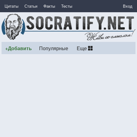
Цитаты
Статьи
Факты
Тесты
Вход
+Добавить
Популярные
Еще