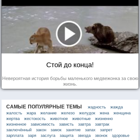
Стой до конца!
Невероятная история борьбы маленького медвежонка за свою
жизнь.
САМЫЕ ПОПУЛЯРНЫЕ ТЕМЫ
жадность
жажда
жалость
жара
желание
железо
желудок
жена
женщина
жертва
жестокость
животное
животные
жизненно
жизненное
зависимость
зависть
завтра
завтрак
заключённый
закон
замок
занятие
запах
запрет
зарплата
заря
заслуга
защита
звезда
звонок
здоровье