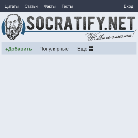
Цитаты
Статьи
Факты
Тесты
Вход
+Добавить
Популярные
Еще