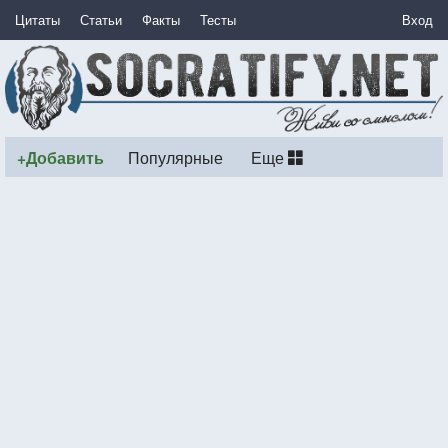
Цитаты
Статьи
Факты
Тесты
Вход
+Добавить
Популярные
Еще