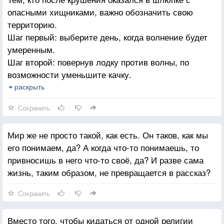
опасными хищниками, важно обозначить свою
территорию.
Шаг первый: выберите день, когда волнение будет
умеренным.
Шаг второй: повернув лодку против волны, по
возможности уменьшите качку.
Шаг третий: разверните шлюпку лагом к волне,
раскрыть
сопровождая это резким, агрессивным свистом.
Сохранить
Шаг четвертый: забудьте про предыдущие шаги.
Мир же не просто такой, как есть. Он таков, как мы
его понимаем, да? А когда что-то понимаешь, то
привносишь в него что-то своё, да? И разве сама
жизнь, таким образом, не превращается в рассказ?
Сохранить
Вместо того, чтобы кидаться от одной религии