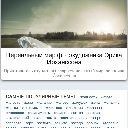
Нереальный мир фотохудожника Эрика
Йоханссона
Приготовьтесь окунуться в сюрреалистичный мир господина
Йоханссона
САМЫЕ ПОПУЛЯРНЫЕ ТЕМЫ
жадность
жажда
жалость
жара
желание
железо
желудок
жена
женщина
жертва
жестокость
животное
животные
жизненно
жизненное
зависимость
зависть
завтра
завтрак
заключённый
закон
замок
занятие
запах
запрет
зарплата
заря
заслуга
защита
звезда
звонок
здоровье
земля
зеркало
зима
зло
злоба
злодей
злость
змея