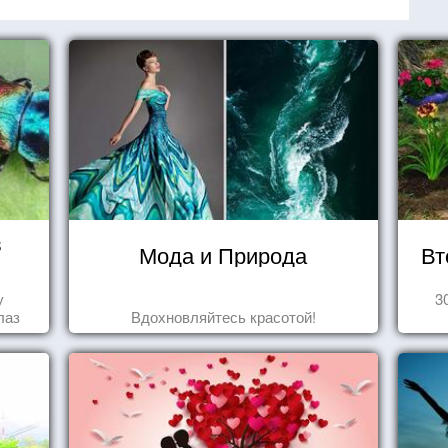
в
Мода и Природа
Вт
у
3
лаз
Вдохновляйтесь красотой!