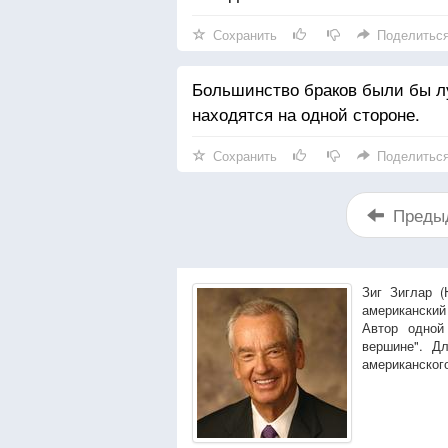
Сохранить
Поделитьс
Большинство браков были бы лу
находятся на одной стороне.
Сохранить
Поделитьс
Преды
Зиг Зиглар (H
американский 
Автор одной
вершине". Д
американского