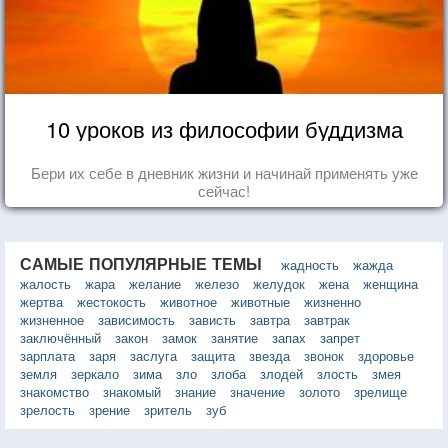
10 уроков из философии буддизма
Бери их себе в дневник жизни и начинай применять уже
сейчас!
САМЫЕ ПОПУЛЯРНЫЕ ТЕМЫ
жадность
жажда
жалость
жара
желание
железо
желудок
жена
женщина
жертва
жестокость
животное
животные
жизненно
жизненное
зависимость
зависть
завтра
завтрак
заключённый
закон
замок
занятие
запах
запрет
зарплата
заря
заслуга
защита
звезда
звонок
здоровье
земля
зеркало
зима
зло
злоба
злодей
злость
змея
знакомство
знакомый
знание
значение
золото
зрелище
зрелость
зрение
зритель
зуб