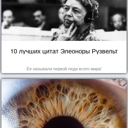
10 лучших цитат Элеоноры Рузвельт
Ее называли первой леди всего мира!