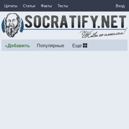
Цитаты
Статьи
Факты
Тесты
Вход
+Добавить
Популярные
Еще