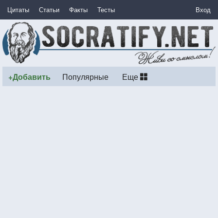
Цитаты
Статьи
Факты
Тесты
Вход
+Добавить
Популярные
Еще