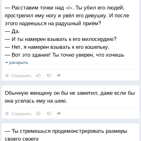
— Расставим точки над «i». Ты убил его людей,
прострелил ему ногу и увёл его девушку. И после
этого надеешься на радушный приём?
— Да.
— И ты намерен взывать к его милосердию?
— Нет, я намерен взывать к его кошельку.
— Вот это здание! Ты точно уверен, что хочешь
зайти? Последний непрошеный гость отправился
раскрыть
домой по кусочкам в багажном отделении самолёта.
Сохранить
— Постарайся, чтобы я улетел домой первым
классом.
Обычную женщину он бы не заметил, даже если бы
она уселась ему на шею.
Сохранить
— Ты стремишься продемонстрировать размеры
своего своего