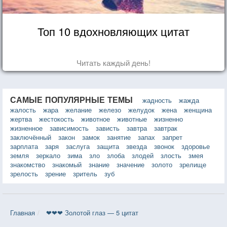
Топ 10 вдохновляющих цитат
Читать каждый день!
САМЫЕ ПОПУЛЯРНЫЕ ТЕМЫ
жадность
жажда
жалость
жара
желание
железо
желудок
жена
женщина
жертва
жестокость
животное
животные
жизненно
жизненное
зависимость
зависть
завтра
завтрак
заключённый
закон
замок
занятие
запах
запрет
зарплата
заря
заслуга
защита
звезда
звонок
здоровье
земля
зеркало
зима
зло
злоба
злодей
злость
змея
знакомство
знакомый
знание
значение
золото
зрелище
зрелость
зрение
зритель
зуб
Главная
❤❤❤ Золотой глаз — 5 цитат