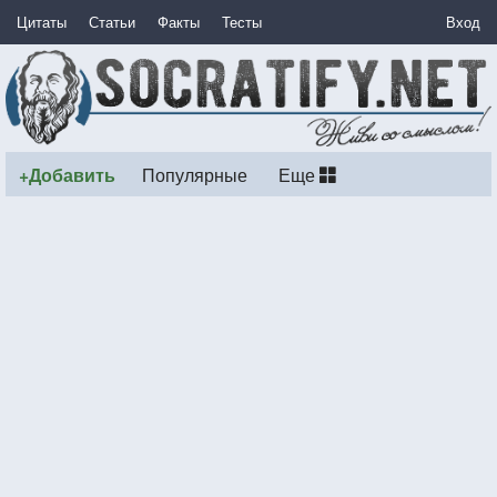
Цитаты
Статьи
Факты
Тесты
Вход
+Добавить
Популярные
Еще