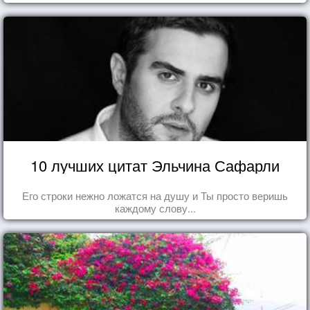
впечатлений!
10 лучших цитат Эльчина Сафарли
Его строки нежно ложатся на душу и Ты просто веришь
каждому слову...