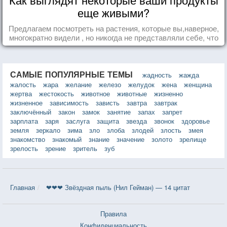
еще живыми?
Предлагаем посмотреть на растения, которые вы,наверное,
многократно видели , но никогда не представляли себе, что
употребляете их в пищу.
САМЫЕ ПОПУЛЯРНЫЕ ТЕМЫ
жадность
жажда
жалость
жара
желание
железо
желудок
жена
женщина
жертва
жестокость
животное
животные
жизненно
жизненное
зависимость
зависть
завтра
завтрак
заключённый
закон
замок
занятие
запах
запрет
зарплата
заря
заслуга
защита
звезда
звонок
здоровье
земля
зеркало
зима
зло
злоба
злодей
злость
змея
знакомство
знакомый
знание
значение
золото
зрелище
зрелость
зрение
зритель
зуб
Главная
❤❤❤ Звёздная пыль (Нил Гейман) — 14 цитат
Правила
Конфиденциальность