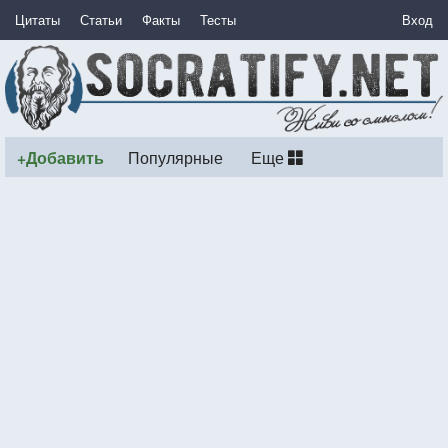
Цитаты
Статьи
Факты
Тесты
Вход
+Добавить
Популярные
Еще