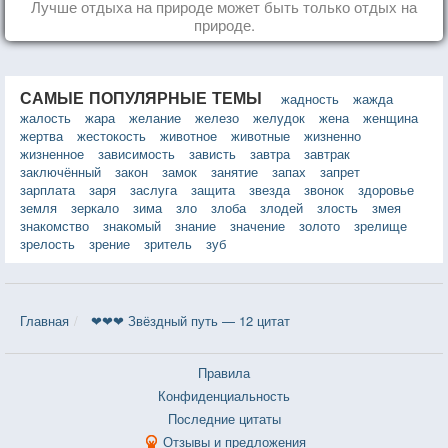
Лучше отдыха на природе может быть только отдых на
природе.
САМЫЕ ПОПУЛЯРНЫЕ ТЕМЫ
жадность
жажда
жалость
жара
желание
железо
желудок
жена
женщина
жертва
жестокость
животное
животные
жизненно
жизненное
зависимость
зависть
завтра
завтрак
заключённый
закон
замок
занятие
запах
запрет
зарплата
заря
заслуга
защита
звезда
звонок
здоровье
земля
зеркало
зима
зло
злоба
злодей
злость
змея
знакомство
знакомый
знание
значение
золото
зрелище
зрелость
зрение
зритель
зуб
Главная
❤❤❤ Звёздный путь — 12 цитат
Правила
Конфиденциальность
Последние цитаты
Отзывы и предложения