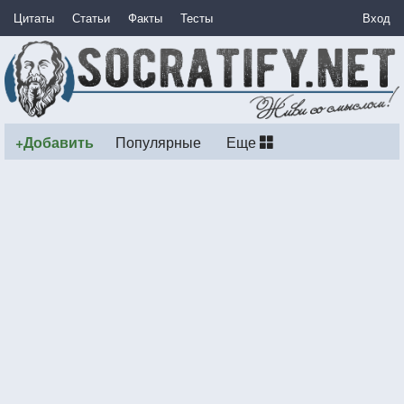
Цитаты
Статьи
Факты
Тесты
Вход
+Добавить
Популярные
Еще