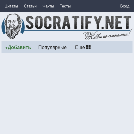
Цитаты
Статьи
Факты
Тесты
Вход
+Добавить
Популярные
Еще