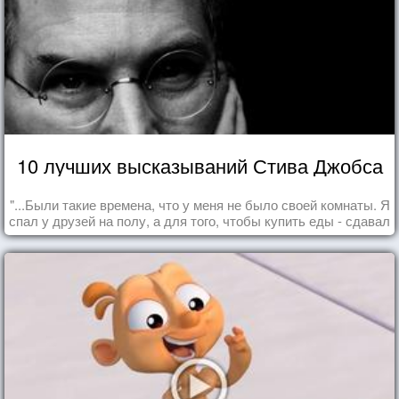
10 лучших высказываний Стива Джобса
"...Были такие времена, что у меня не было своей комнаты. Я
спал у друзей на полу, а для того, чтобы купить еды - сдавал
бутылки из под кока-колы"