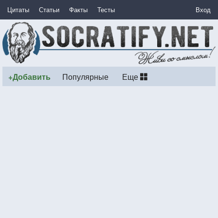
Цитаты
Статьи
Факты
Тесты
Вход
+Добавить
Популярные
Еще