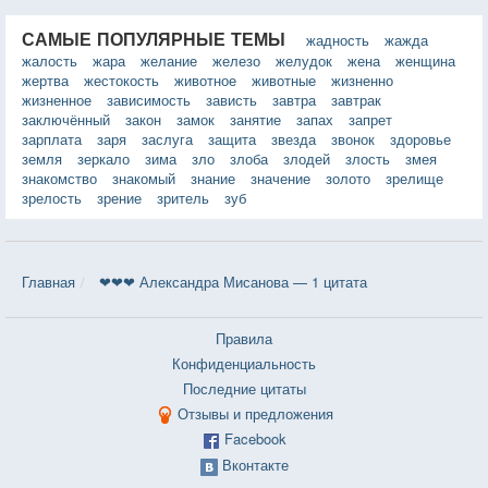
САМЫЕ ПОПУЛЯРНЫЕ ТЕМЫ
жадность
жажда
жалость
жара
желание
железо
желудок
жена
женщина
жертва
жестокость
животное
животные
жизненно
жизненное
зависимость
зависть
завтра
завтрак
заключённый
закон
замок
занятие
запах
запрет
зарплата
заря
заслуга
защита
звезда
звонок
здоровье
земля
зеркало
зима
зло
злоба
злодей
злость
змея
знакомство
знакомый
знание
значение
золото
зрелище
зрелость
зрение
зритель
зуб
Главная
❤❤❤ Александра Мисанова — 1 цитата
Правила
Конфиденциальность
Последние цитаты
Отзывы и предложения
Facebook
Вконтакте