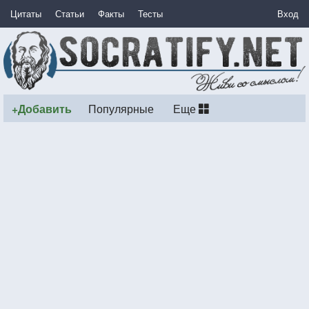
Цитаты
Статьи
Факты
Тесты
Вход
+Добавить
Популярные
Еще