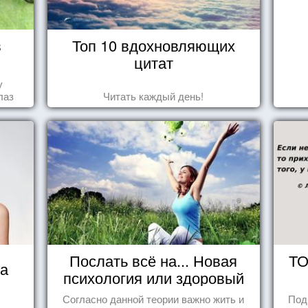
в
Топ 10 вдохновляющих
цитат
у
лаз
Читать каждый день!
Послать всё на... Новая
ТО
ца
психология или здоровый
пофигизм.
Согласно данной теории важно жить и
Под