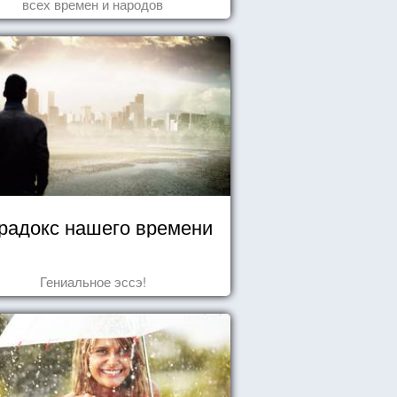
всех времен и народов
радокс нашего времени
Гениальное эссэ!