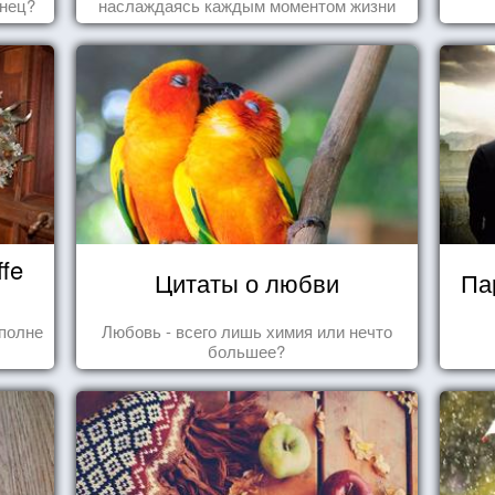
знец?
наслаждаясь каждым моментом жизни
осознанно и с удовольствием. Как это,
попробуем разобраться на реальных
примерах.
fe
Цитаты о любви
Па
полне
Любовь - всего лишь химия или нечто
большее?