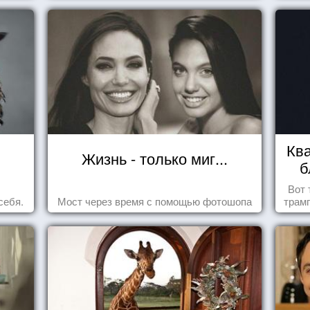
Ква
Жизнь - только миг...
б
Вот 
себя.
Мост через время с помощью фотошопа
трамп