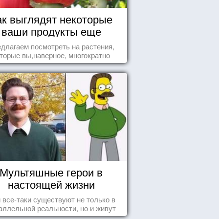
ак выглядят некоторые
ваши продукты еще
живыми?
длагаем посмотреть на растения,
торые вы,наверное, многократно
ели , но никогда не представляли
бе, что употребляете их в пищу.
Мультяшные герои в
настоящей жизни
 все-таки существуют не только в
аллельной реальности, но и живут
среди нас с вами.