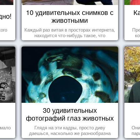
10 удивительных снимков с
К
дно!
животными
ого
Каждый раз витая в просторах интернета,
Пре
находится что-нибудь такое, что
ко
заставляет улыбнуться, удивиться,
вид
восхититься...
се
30 удивительных
фотографий глаз животных
 мало
Глядя на эти кадры, просто диву
Они
даешься, насколько же разнообразна
пар
природа нашего мира!