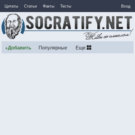
Цитаты
Статьи
Факты
Тесты
Вход
+Добавить
Популярные
Еще