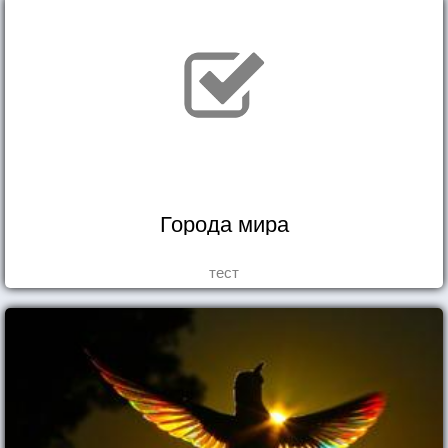
Города мира
тест