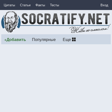
Цитаты
Статьи
Факты
Тесты
Вход
+Добавить
Популярные
Еще