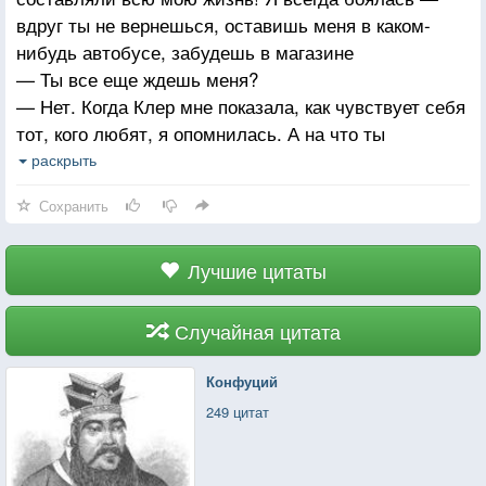
вдруг ты не вернешься, оставишь меня в каком-
нибудь автобусе, забудешь в магазине
— Ты все еще ждешь меня?
— Нет. Когда Клер мне показала, как чувствует себя
тот, кого любят, я опомнилась. А на что ты
надеялась? Что я стану очередной твоей забавой?
раскрыть
Ты потому и родила меня? Думала, что мы будем
Сохранить
наслаждаться стихами Иосифа Бродского???
— Мы с Клаусом будем самой счастливой парой —
вот о чем я думала! Как Адам и Ева в раю. Видимо
Лучшие цитаты
не в себе была!
— Ты просто любила!
Случайная цитата
Конфуций
249 цитат