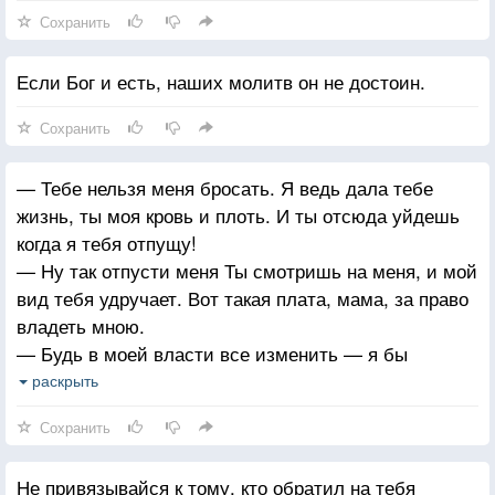
Сохранить
Если Бог и есть, наших молитв он не достоин.
Сохранить
— Тебе нельзя меня бросать. Я ведь дала тебе
жизнь, ты моя кровь и плоть. И ты отсюда уйдешь
когда я тебя отпущу!
— Ну так отпусти меня Ты смотришь на меня, и мой
вид тебя удручает. Вот такая плата, мама, за право
владеть мною.
— Будь в моей власти все изменить — я бы
сделала это.
раскрыть
— Так скажи мне, чтобы я не давала показания. Что
Сохранить
врать мне не к лицу. Скажи мне, что готова остаться
тут навсегда, лишь бы я снова стала такой, какой
Не привязывайся к тому, кто обратил на тебя
была