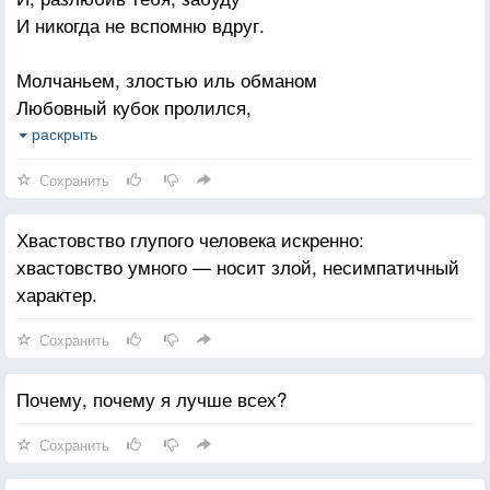
И никогда не вспомню вдруг.
Молчаньем, злостью иль обманом
Любовный кубок пролился,
И молчаливым талисманом
раскрыть
Его наполнить вновь нельзя.
Сохранить
Произнеси хотя бы слово,
Хвастовство глупого человека искренно:
Хотя бы самый краткий звук,
хвастовство умного — носит злой, несимпатичный
И вмиг любовь зажжется снова
характер.
Еще сильней к тебе, мой друг.
Сохранить
Почему, почему я лучше всех?
Сохранить