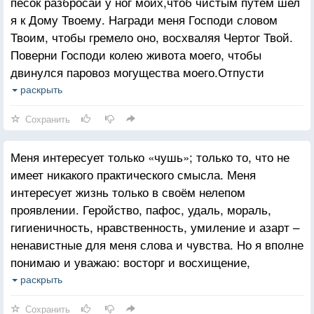
песок разбросай у ног моих,чтоб чистым путем шел
я к Дому Твоему. Награди меня Господи словом
Твоим, чтобы гремело оно, восхваляя Чертог Твой.
Поверни Господи колею живота моего, чтобы
двинулся паровоз могущества моего.Отпусти
Господи тормоза вдохновения моего. Успокой меня
раскрыть
Господи и напои сердце мое источником дивных
Сохранить
слов Твоих.
Меня интересует только «чушь»; только то, что не
имеет никакого практического смысла. Меня
интересует жизнь только в своём нелепом
проявлении. Геройство, пафос, удаль, мораль,
гигиеничность, нравственность, умиление и азарт –
ненавистные для меня слова и чувства. Но я вполне
понимаю и уважаю: восторг и восхищение,
вдохновение и отчаяние, страсть и сдержанность,
раскрыть
распутство и целомудрие, печаль и горе, радость
Сохранить