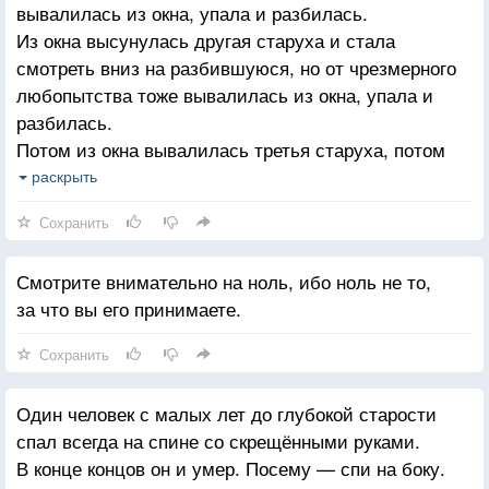
вывалилась из окна, упала и разбилась.
Из окна высунулась другая старуха и стала
смотреть вниз на разбившуюся, но от чрезмерного
любопытства тоже вывалилась из окна, упала и
разбилась.
Потом из окна вывалилась третья старуха, потом
четвертая, потом пятая.
раскрыть
Когда вывалилась шестая старуха, мне надоело
Сохранить
смотреть на них, и я пошел на Мальцевский рынок,
где, говорят, одному слепому подарили вязаную
Смотрите внимательно на ноль, ибо ноль не то,
шаль.
за что вы его принимаете.
Сохранить
Один человек с малых лет до глубокой старости
спал всегда на спине со скрещёнными руками.
В конце концов он и умер. Посему — спи на боку.