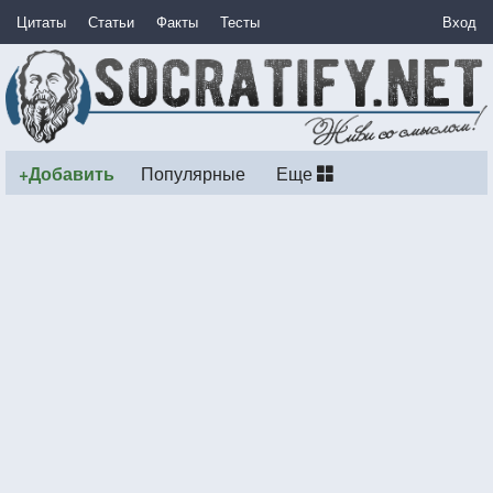
Цитаты
Статьи
Факты
Тесты
Вход
+Добавить
Популярные
Еще