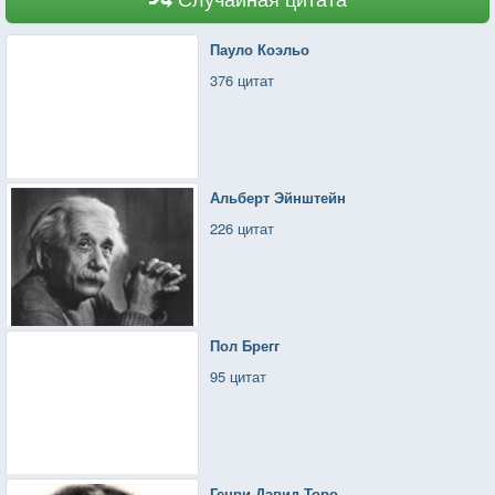
Пауло Коэльо
376 цитат
Альберт Эйнштейн
226 цитат
Пол Брегг
95 цитат
Генри Дэвид Торо