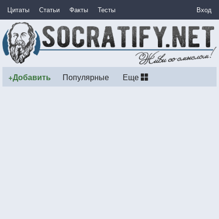
Цитаты
Статьи
Факты
Тесты
Вход
+Добавить
Популярные
Еще