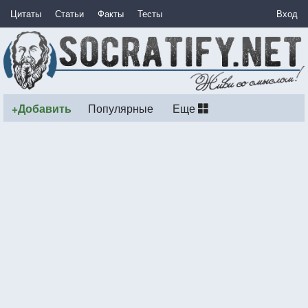
Цитаты
Статьи
Факты
Тесты
Вход
+Добавить
Популярные
Еще