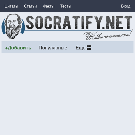
Цитаты
Статьи
Факты
Тесты
Вход
+Добавить
Популярные
Еще