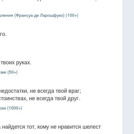
ления (Франсуа де Ларошфуко) (100+)
го.
твоих руках.
зке (50+)
недостатки, не всегда твой враг;
стоинствах, не всегда твой друг.
рки (1000+)
 найдется тот, кому не нравится шелест