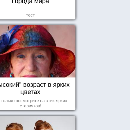
Города мира
тест
ысокий" возраст в ярких
цветах
 только посмотрите на этих ярких
старичков!