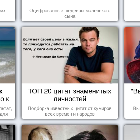
оих
Оцифрованные шедевры маленького
сына
к
ТОП 20 цитат знаменитых
"В
о к
личностей
льтат,
Подборка известных цитат от кумиров
Вы
 для
всех времен и народов