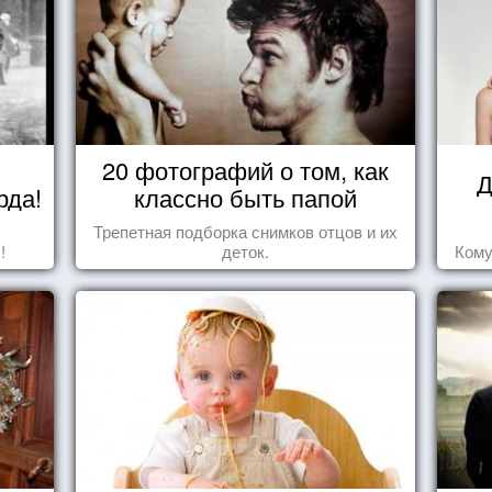
20 фотографий о том, как
Д
рда!
классно быть папой
Трепетная подборка снимков отцов и их
!
деток.
Кому