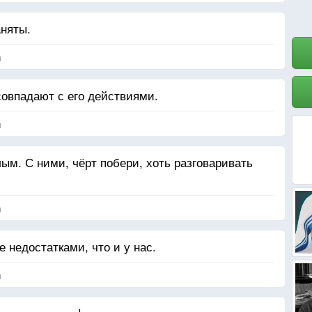
аняты.
я
 совпадают с его действиями.
я
м. С ними, чёрт побери, хоть разговаривать
я
 недостатками, что и у нас.
я