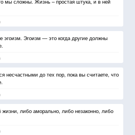
то мы сложны. Жизнь – простая штука, и в ней
я
не эгоизм. Эгоизм — это когда другие должны
е.
я
я несчастными до тех пор, пока вы считаете, что
е.
я
ой жизни, либо аморально, либо незаконно, либо
я