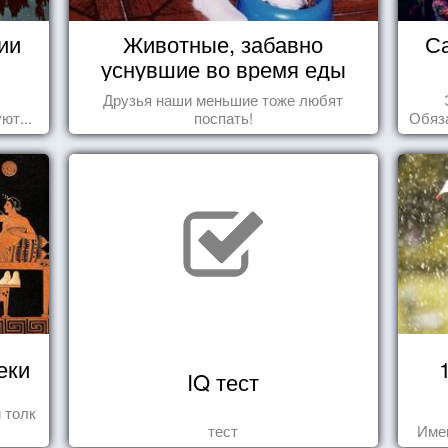
ии
Животные, забавно
С
уснувшие во время еды
Друзья наши меньшие тоже любят
ют...
поспать!
Обяза
по
еки
IQ тест
 толк
тест
Име