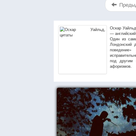
Преды
Оскар Уайльд
— английский
Один из самы
Лондонский д
поведение»
исправительн
под другим 
афоризмов.