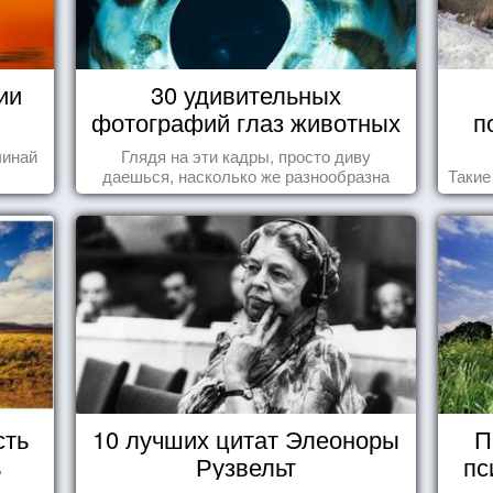
ии
30 удивительных
фотографий глаз животных
п
чинай
Глядя на эти кадры, просто диву
даешься, насколько же разнообразна
Такие
природа нашего мира!
сть
10 лучших цитат Элеоноры
П
ь
Рузвельт
пс