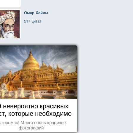
Омар Хайям
517 цитат
0 невероятно красивых
ст, которые необходимо
увидеть пока вы живы
сторожно! Много очень красивых
фотографий