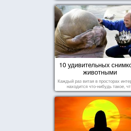
10 удивительных снимк
животными
Каждый раз витая в просторах инте
находится что-нибудь такое, чт
заставляет улыбнуться, удивить
восхититься...