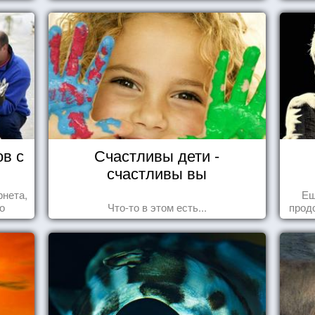
ов с
Счастливы дети -
счастливы вы
рнета,
Ещ
о
Что-то в этом есть...
прод
ся,