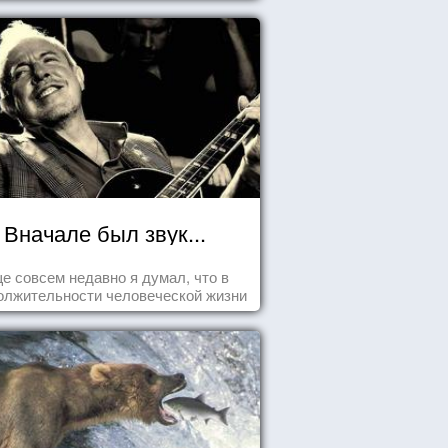
Вначале был звук...
е совсем недавно я думал, что в
олжительности человеческой жизни
заложена какая-то ошибка.