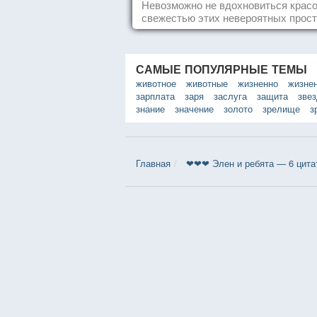
Невозможно не вдохновиться красо
свежестью этих невероятных прост
САМЫЕ ПОПУЛЯРНЫЕ ТЕМЫ
животное
животные
жизненно
жизне
зарплата
заря
заслуга
защита
зве
знание
значение
золото
зрелище
з
Главная
❤❤❤ Элен и ребята — 6 цита