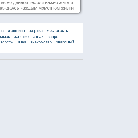
пофигизм.
ласно данной теории важно жить и
лаждаясь каждым моментом жизни
нанно и с удовольствием. Как это,
робуем разобраться на реальных
примерах.
на
женщина
жертва
жестокость
замок
занятие
запах
запрет
злость
змея
знакомство
знакомый