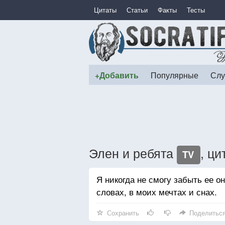
Цитаты
Статьи
Факты
Тесты
+Добавить
Популярные
Слу
Элен и ребята
, ци
TV
Я никогда не смогу забыть ее о
словах, в моих мечтах и снах.
Сохранить
Поделитьс