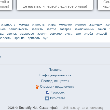
той и
Сог
оров!
Ее называли первой леди всего мира!
нас
осоз
поп
жадность
жажда
жалость
жара
желание
железо
желудок
же
нное
зависимость
зависть
завтра
завтрак
заключённый
закон
зда
звонок
здоровье
земля
зеркало
зима
зло
злоба
злодей
релость
зрение
зритель
зуб
т
Правила
Конфиденциальность
Последние цитаты
Отзывы и предложения
Facebook
Вконтакте
2026 © Socratify.Net, Сократифай
245 тыс. цитат и пословиц