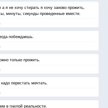
 а я не хочу стирать я хочу заново прожить,
асы, минуты, секунды проведенные вместе.
я
сегда побеждаешь.
я
ожно только прожить.
я
 надо перестать мечтать.
я
ем в гнилой реальности.