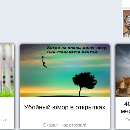
4
Убойный юмор в открытках
ме
овых
О
Сказал - как отрезал!