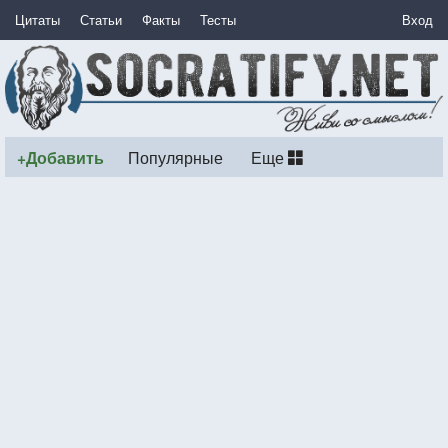
Цитаты
Статьи
Факты
Тесты
Вход
+Добавить
Популярные
Еще