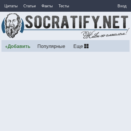
Цитаты
Статьи
Факты
Тесты
Вход
+Добавить
Популярные
Еще