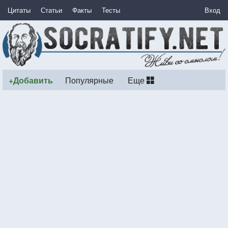
Цитаты
Статьи
Факты
Тесты
Вход
+Добавить
Популярные
Еще