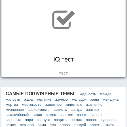
IQ тест
тест
САМЫЕ ПОПУЛЯРНЫЕ ТЕМЫ
жадность
жажда
жалость
жара
желание
железо
желудок
жена
женщина
жертва
жестокость
животное
животные
жизненно
жизненное
зависимость
зависть
завтра
завтрак
заключённый
закон
замок
занятие
запах
запрет
зарплата
заря
заслуга
защита
звезда
звонок
здоровье
земля
зеркало
зима
зло
злоба
злодей
злость
змея