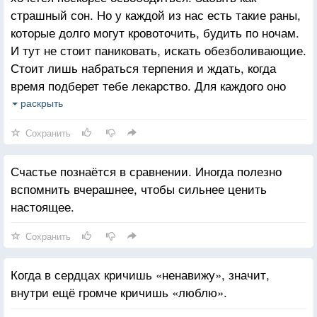
страшный сон. Но у каждой из нас есть такие раны,
которые долго могут кровоточить, будить по ночам.
И тут не стоит паниковать, искать обезболивающие.
Стоит лишь набраться терпения и ждать, когда
время подберет тебе лекарство. Для каждого оно
разное. Для кого-то – новая любовь, для кого-то –
раскрыть
ребенок, а для кого-то хотя бы море. Однажды ты
Сохранить
окажешься у моря, и оно унесет на своих волнах
боль воспоминаний. У каждого из нас свое море.
Счастье познаётся в сравнении. Иногда полезно
вспомнить вчерашнее, чтобы сильнее ценить
настоящее.
Сохранить
Когда в сердцах кричишь «ненавижу», значит,
внутри ещё громче кричишь «люблю».