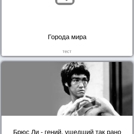
Города мира
тест
Брюс Ли - гений, ушедший так рано