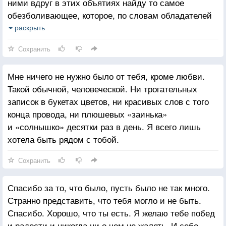
ними вдруг в этих объятиях найду то самое
обезболивающее, которое, по словам обладателей
морщинистых сердец, вообще не существует.
раскрыть
Я понимаю, что обманываюсь, но все равно
Сохранить
продолжаю обниматься-убиваться не могу иначе,
болит ведь, изводит, по ночам спать не дает, вот
Мне ничего не нужно было от тебя, кроме любви.
сижу на подоконнике и, еще минута, истошно
Такой обычной, человеческой. Ни трогательных
закричу от пыток иллюзий. Обратиться к тебе за
записок в букетах цветов, ни красивых слов с того
помощью? Бесполезно. Ты знаешь о моей любви,
конца провода, ни плюшевых «заинька»
но тебе она ни к чему, «своих невысказанных
и «солнышко» десятки раз в день. Я всего лишь
чувств полный рот». Мы в одной паутине
хотела быть рядом с тобой.
безответности, но не можем помочь друг другу. Ты
обхватываешь руками тонкие белые нити-прутья
Сохранить
и смотришь куда-то за пределы реальности,
надеясь черт знает на чью помощь. И разница
Спасибо за то, что было, пусть было не так много.
между нами одна: моя любовь к тебе почти сбила
Странно представить, что тебя могло и не быть.
меня с ног, а твоя любовь к кому-то — подпитывает,
Спасибо. Хорошо, что ты есть. Я желаю тебе побед
оживляет тебя ожиданием, пусть и обманчивым.
и радости и никогда ни о чем не жалеть. И себе