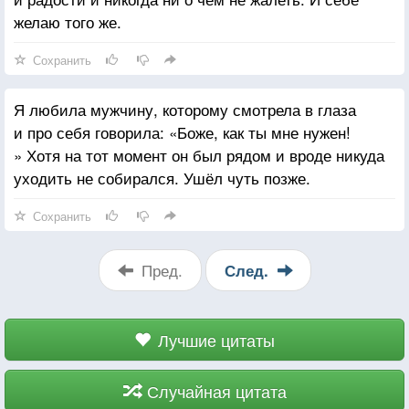
Я больше не хочу смотреть на тебя, я прогоняю
желаю того же.
возможность тебя из сердца, но от этого еще
больнее. Вот и проходится шепотом страдать, тоже
Сохранить
надеясь черт знает на чью помощь. Времени?..
Я любила мужчину, которому смотрела в глаза
и про себя говорила: «Боже, как ты мне нужен!
» Хотя на тот момент он был рядом и вроде никуда
уходить не собирался. Ушёл чуть позже.
Сохранить
Пред.
След.
Лучшие цитаты
Случайная цитата