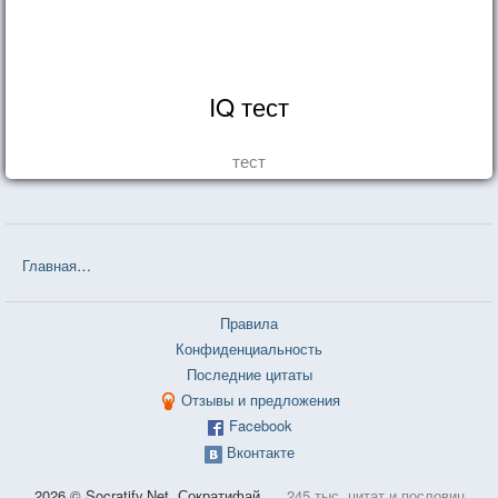
IQ тест
тест
Главная
❤❤❤ Евгений Онегин (Александр Сергеевич Пушкин) — 5
Правила
Конфиденциальность
Последние цитаты
Отзывы и предложения
Facebook
Вконтакте
2026 © Socratify.Net, Сократифай
245 тыс. цитат и пословиц