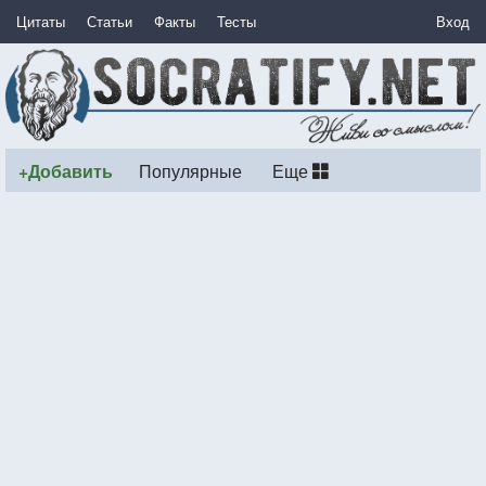
Цитаты
Статьи
Факты
Тесты
Вход
+Добавить
Популярные
Еще