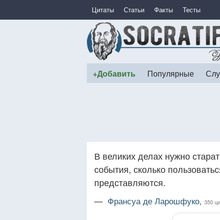
Цитаты
Статьи
Факты
Тесты
+Добавить
Популярные
Слу
В великих делах нужно старат
события, сколько пользоватьс
представляются.
—
Франсуа де Ларошфуко,
350 ц