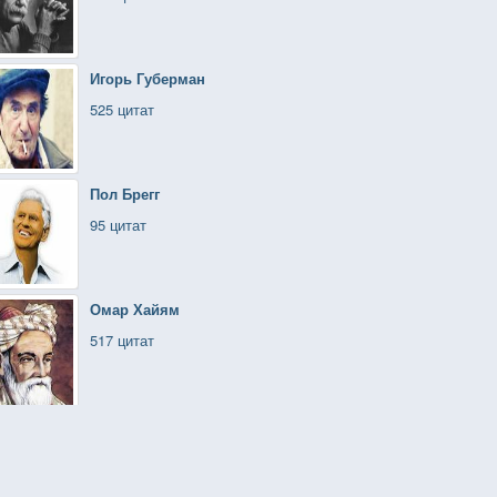
Игорь Губерман
525 цитат
Пол Брегг
95 цитат
Омар Хайям
517 цитат