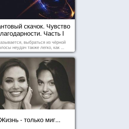
нтовый скачок. Чувство
лагодарности. Часть I
азывается, выбраться из чёрной
олосы неудач также легко, как ...
Жизнь - только миг...