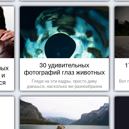
30 удивительных
1
ных
фотографий глаз животных
 и
ся
Глядя на эти кадры, просто диву
Вот 
даешься, насколько же разнообразна
природа нашего мира!