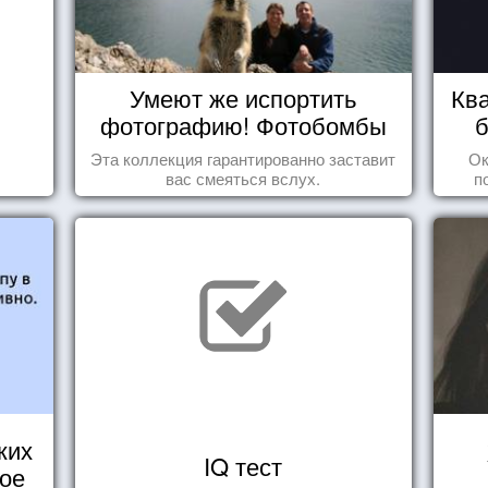
Умеют же испортить
Ква
фотографию! Фотобомбы
б
животных
Эта коллекция гарантированно заставит
Ок
вас смеяться вслух.
п
ких
IQ тест
кое