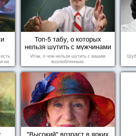
жи
Топ-5 табу, о которых
нельзя шутить с мужчинами
 есть
Итак, о чем нельзя шутить с вашим
Шуб
и на
возлюбленным.
ажи,
ми!
х
"Высокий" возраст в ярких