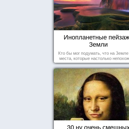
Инопланетные пейза
Земли
Кто бы мог подумать, что на Земле
места, которые настолько непохож
привычные для человечества пейз
что кажутся и вовсе инопланетны
30 ну очень смешны