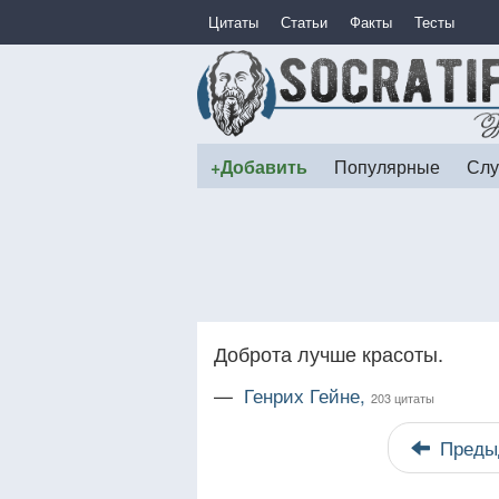
Цитаты
Статьи
Факты
Тесты
+Добавить
Популярные
Слу
Доброта лучше красоты.
—
Генрих Гейне,
203 цитаты
Преды