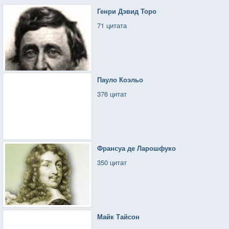
Генри Дэвид Торо
71 цитата
Пауло Коэльо
376 цитат
Франсуа де Ларошфуко
350 цитат
Майк Тайсон