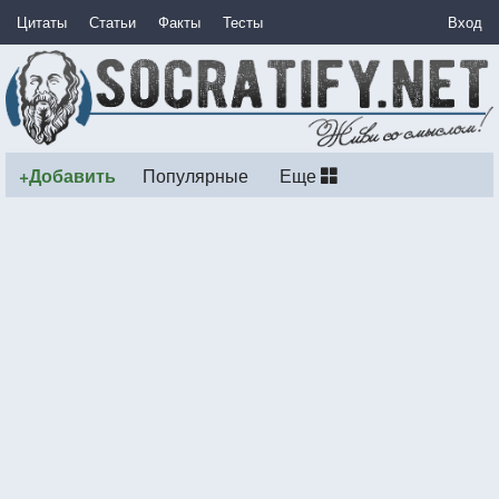
Цитаты
Статьи
Факты
Тесты
Вход
+Добавить
Популярные
Еще