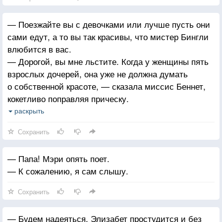
— Поезжайте вы с девочками или лучше пусть они
сами едут, а то вы так красивы, что мистер Бингли
влюбится в вас.
— Дорогой, вы мне льстите. Когда у женщины пять
взрослых дочерей, она уже не должна думать
о собственной красоте, — сказала миссис Беннет,
кокетливо поправляя прическу.
— Потому что, как правило, у нее и красоты-то уже
раскрыть
нет.
Сохранить
— Папа! Мэри опять поет.
— К сожалению, я сам слышу.
Сохранить
— Будем надеяться, Элизабет простудится и без