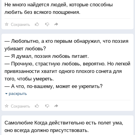
Не много найдется людей, которые способны
любить без всякого поощрения.
Сохранить
— Любопытно, а кто первым обнаружил, что поэзия
убивает любовь?
— Я думал, поэзия любовь питает.
— Прочную, страстную любовь, вероятно. Но легкой
привязанности хватит одного плохого сонета для
того, чтобы умереть.
— А что, по-вашему, может ее укрепить?
— Танцы. Даже пусть оба партнера почти
раскрыть
невыносимы.
Сохранить
Самолюбие Когда действительно есть полет ума,
оно всегда должно присутствовать.