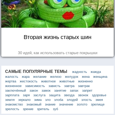
Вторая жизнь старых шин
30 идей, как использовать старые покрышки
САМЫЕ ПОПУЛЯРНЫЕ ТЕМЫ
жадность
жажда
жалость
жара
желание
железо
желудок
жена
женщина
жертва
жестокость
животное
животные
жизненно
жизненное
зависимость
зависть
завтра
завтрак
заключённый
закон
замок
занятие
запах
запрет
зарплата
заря
заслуга
защита
звезда
звонок
здоровье
земля
зеркало
зима
зло
злоба
злодей
злость
змея
знакомство
знакомый
знание
значение
золото
зрелище
зрелость
зрение
зритель
зуб