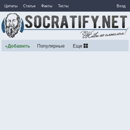
Цитаты
Статьи
Факты
Тесты
Вход
+Добавить
Популярные
Еще