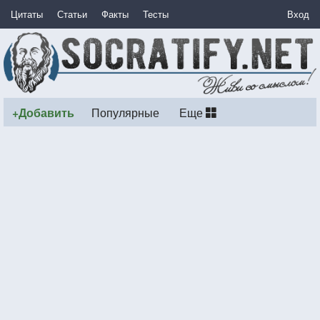
Цитаты
Статьи
Факты
Тесты
Вход
+Добавить
Популярные
Еще