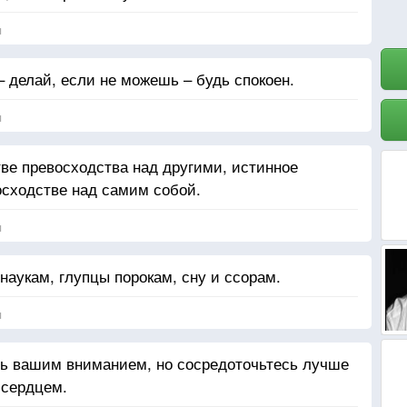
я
 делай, если не можешь – будь спокоен.
я
тве превосходства над другими, истинное
осходстве над самим собой.
я
наукам, глупцы порокам, сну и ссорам.
я
ть вашим вниманием, но сосредоточьтесь лучше
 сердцем.