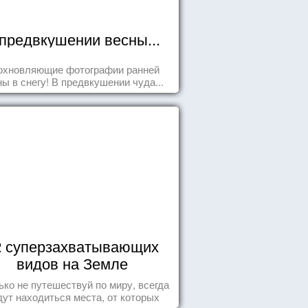
предвкушении весны...
охновляющие фотографии ранней
ны в снегу! В предвкушении чуда...
2 суперзахватывающих
видов на Земле
ько не путешествуй по миру, всегда
дут находиться места, от которых