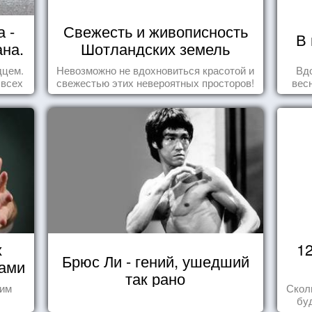
 -
Свежесть и живописность
В 
ана.
Шотландских земель
дцем.
Невозможно не вдохновиться красотой и
Вд
 всех
свежестью этих невероятных просторов!
вес
х
1
Брюс Ли - гений, ушедший
нами
так рано
шим
Скол
бу