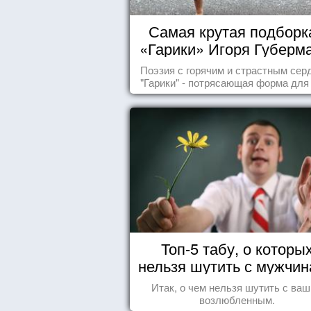
Самая крутая подборка
«Гарики» Игоря Губерм
Читайте, получайте
Поэзия с горячим и страстным сер
удовольствие!
"Гарики" - потрясающая форма для
случаев жизни.
Топ-5 табу, о которы
нельзя шутить с мужчи
Итак, о чем нельзя шутить с ва
возлюбленным.