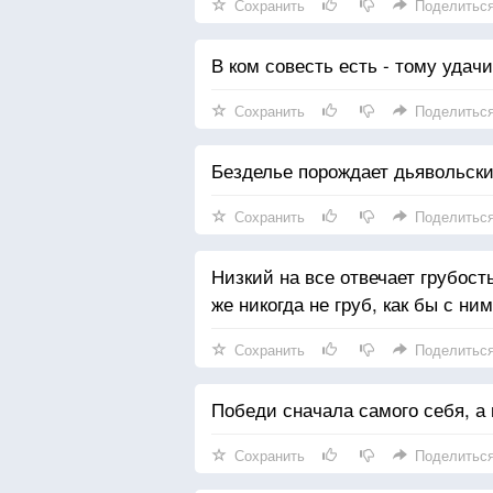
Сохранить
Поделитьс
В ком совесть есть - тому удачи
Сохранить
Поделитьс
Безделье порождает дьявольск
Сохранить
Поделитьс
Низкий на все отвечает грубост
же никогда не груб, как бы с ни
Сохранить
Поделитьс
Победи сначала самого себя, а 
Сохранить
Поделитьс