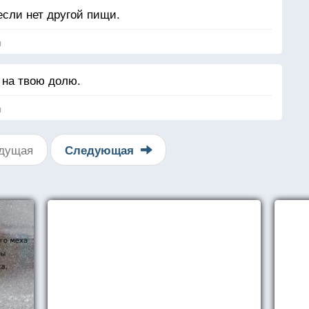
 если нет другой пищи.
я
 на твою долю.
я
дущая
Следующая