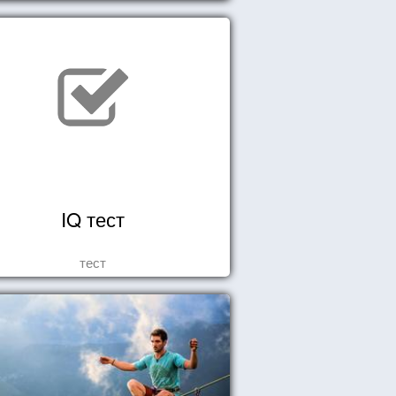
хватывает дух и кружится голова...
IQ тест
тест