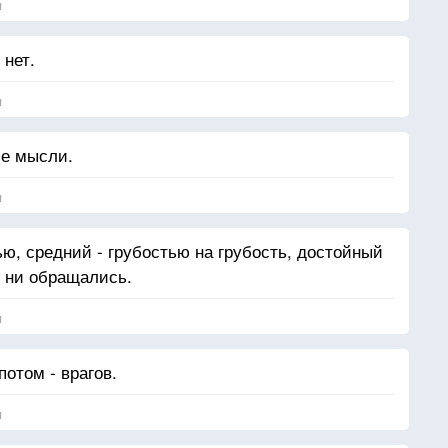
я
 нет.
я
ие мысли.
я
ью, средний - грубостью на грубость, достойный
м ни обращались.
я
потом - врагов.
я