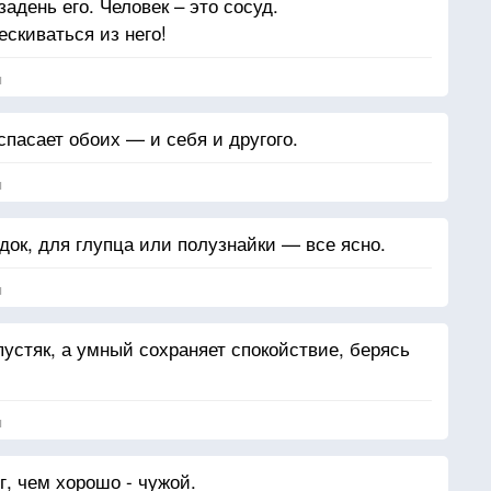
адень его. Человек – это сосуд.
ескиваться из него!
я
 спасает обоих — и себя и другого.
я
док, для глупца или полузнайки — все ясно.
я
пустяк, а умный сохраняет спокойствие, берясь
я
, чем хорошо - чужой.