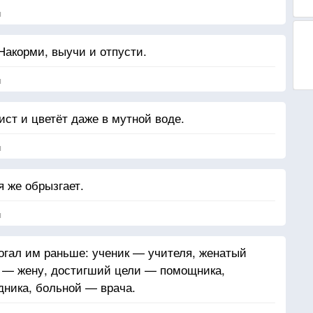
я
Накорми, выучи и отпусти.
я
ист и цветёт даже в мутной воде.
я
я же обрызгает.
я
могал им раньше: ученик — учителя, женатый
 — жену, достигший цели — помощника,
ника, больной — врача.