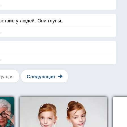
я
вствие у людей. Они глупы.
я
я
дущая
Следующая