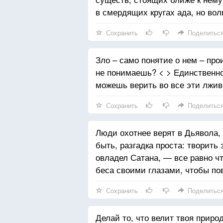
в смердящих кругах ада, но вол
Сохранить
Поделитьс
Зло – само понятие о нем – про
не понимаешь? < > Единственно
можешь верить во все эти лжив
Сохранить
Поделитьс
Люди охотнее верят в Дьявола, 
быть, разгадка проста: творить 
овладел Сатана, — все равно ч
беса своими глазами, чтобы по
Сохранить
Поделитьс
Делай то, что велит твоя приро