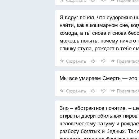
Сохранить
Поделитьс
Я вдруг понял, что судорожно ш
найти, как в кошмарном сне, ко
комода, а ты снова и снова бес
можешь понять, почему ничего 
спинку стула, рождает в тебе 
Сохранить
Поделитьс
Мы все умираем Смерть — это 
Сохранить
Поделитьс
Зло – абстрактное понятие, – ш
открыты двери обильных пиров 
человеческому разуму и рождает
разбору богатых и бедных. Так 
существ, стоящих ближе к нему