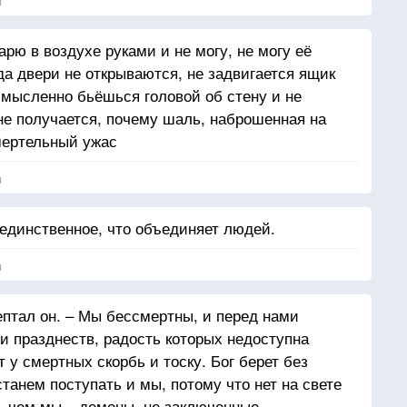
я
арю в воздухе руками и не могу, не могу её
гда двери не открываются, не задвигается ящик
смысленно бьёшься головой об стену и не
не получается, почему шаль, наброшенная на
смертельный ужас
я
единственное, что объединяет людей.
я
ептал он. – Мы бессмертны, и перед нами
и празднеств, радость которых недоступна
 у смертных скорбь и тоску. Бог берет без
станем поступать и мы, потому что нет на свете
, чем мы – демоны, не заключенные