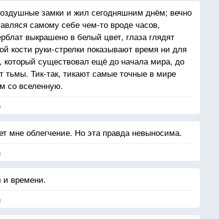
воздушные замки и жил сегодняшним днём; вечно
тавляся самому себе чем-то вроде часов,
рблат выкрашено в белый цвет, глаза глядят
ой кости руки-стрелки показывают время ни для
а, который существовал ещё до начала мира, до
от тьмы. Тик-так, тикают самые точные в мире
ом со вселенную.
я
ет мне облегчение. Но эта правда невыносима.
я
 и времени.
я