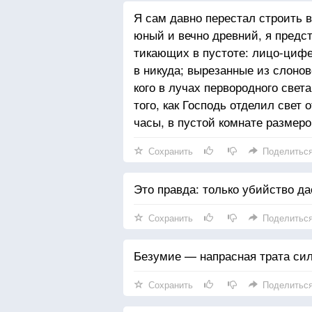
Я сам давно перестал строить 
юный и вечно древний, я предс
тикающих в пустоте: лицо-цифе
в никуда; вырезанные из слонов
кого в лучах первородного свет
того, как Господь отделил свет 
часы, в пустой комнате размер
Сохранить
Поделитьс
Это правда: только убийство да
Сохранить
Поделитьс
Безумие — напрасная трата сил
Сохранить
Поделитьс