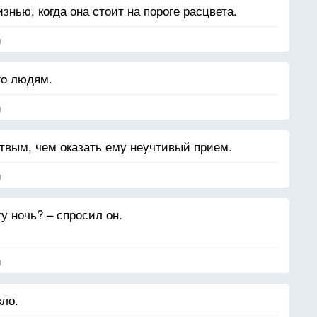
знью, когда она стоит на пороге расцвета.
я
го людям.
я
твым, чем оказать ему неучтивый прием.
я
ту ночь? – спросил он.
я
ло.