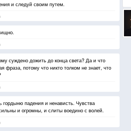
ения и следуй своим путем.
я
вищно.
я
кому суждено дожить до конца света? Да и что
тая фраза, потому что никто толком не знает, что
?
я
ь гордыню падения и ненависть. Чувства
сильны и огромны, и слиты воедино с волей.
я