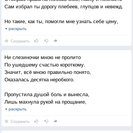
Сам избрал ты дорогу плебеев, глупцов и невежд.
Но такие, как ты, помогли мне узнать себе цену,
Полюбить эту жизнь, постигая в сравнении добро.
раскрыть
Ради прихоти чей-то я ханжества маску надену?
Сохранить
Избираю я счастье, ты ж — участь бедняги Пьеро
Ни слезиночки мною не пролито
Изменить естество невозможно, мечтая о бренном,
По ушедшему счастью короткому.
Не взлетишь, вместо крыльев имея чешуйчатый
Значит, всё мною правильно понято,
хвост.
Оказалась десятка неробкого.
Доброте и любви в мире нет равноценной
замены —
Пропустила душой боль и вынесла,
В небе место душе, ну, а тело несут на погост.
Лишь махнула рукой на прощание,
На два хода вперед правду вычислив,
раскрыть
Не поверив твоим обещаниям.
Сохранить
Не увидела чувств твоих искренность,