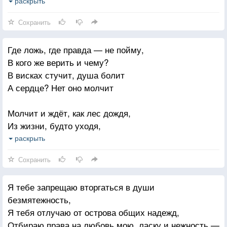
В общем, жаль, что у нас так сложилось,
раскрыть
Но теперь я собою горжусь!
Сохранить
Где ложь, где правда — не пойму,
В кого же верить и чему?
В висках стучит, душа болит
А сердце? Нет оно молчит
Молчит и ждёт, как лес дождя,
Из жизни, будто уходя,
Устало замерло и ждёт
раскрыть
А жизнь бежит, а жизнь течёт,
Сохранить
Всё меньше оставляя мне
Я тебе запрещаю вторгаться в души
Надежд о будущей весне,
безмятежность,
О счастье, дышащем теплом,
Я тебя отлучаю от острова общих надежд,
Любовью, светом и добром.
Отбираю права на любовь мою, ласку и нежность —