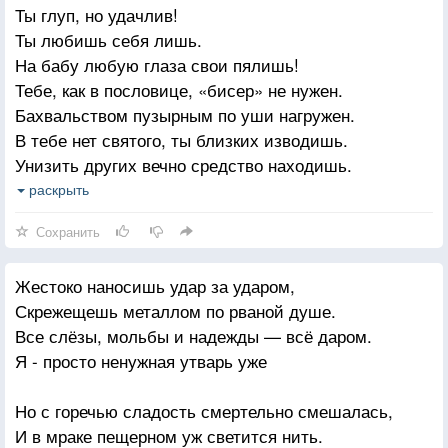
Ты глуп, но удачлив!
Оказалась права — вот и умница.
Ты любишь себя лишь.
Разглядела меж фальши я истину.
На бабу любую глаза свои пялишь!
На ошибках лишь глупые учатся.
Тебе, как в пословице, «бисер» не нужен.
Бахвальством пузырным по уши нагружен.
В тебе нет святого, ты близких изводишь.
Унизить других вечно средство находишь.
Себе же на горе открыл ты копилку.
раскрыть
Судьба еще стукнет
Сохранить
Тебя по затылку!
Жестоко наносишь удар за ударом,
Скрежещешь металлом по рваной душе.
Все слёзы, мольбы и надежды — всё даром.
Я - просто ненужная утварь уже
Но с горечью сладость смертельно смешалась,
И в мраке пещерном уж светится нить.