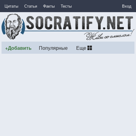
Цитаты
Статьи
Факты
Тесты
Вход
+Добавить
Популярные
Еще