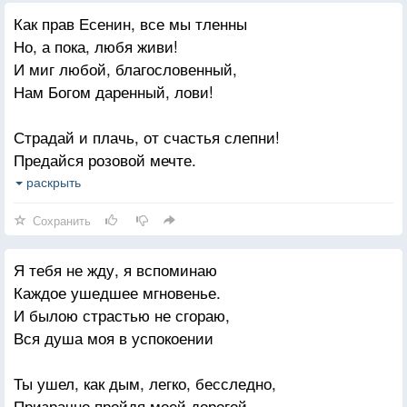
От нетерпения видеть вас,
Как прав Есенин, все мы тленны
Когда минута часом длилась,
Но, а пока, любя живи!
Когда был долог каждый час
И миг любой, благословенный,
Без вас.Всё было нестерпимо
Нам Богом даренный, лови!
Обыденно, без остроты.
Страдай и плачь, от счастья слепни!
Теперь всё мимо, мимо, мимо
Предайся розовой мечте.
Воспоминания —
И если можешь, будь на гребне,
раскрыть
Не мечты.
Пока не подошел к черте.
Сохранить
А у черты последней вспомни
Я тебя не жду, я вспоминаю
Благие добрые дела.
Каждое ушедшее мгновенье.
И душу добрый свет наполнит,
И былою страстью не сгораю,
Хоть тело и сгорит дотла.
Вся душа моя в успокоении
Ты ушел, как дым, легко, бесследно,
Призрачно пройдя моей дорогой,