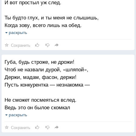
И вот простыл уж след.
Ты будто глух, и ты меня не слышишь,
Когда зову, всего лишь на обед.
А может, испугался бабьей силы,
раскрыть
Что так незримо может привязать?
Сохранить
Иль для тебя я стала уж постылой,
Губа, будь строже, не дрожи!
И больше о тебе мне не мечтать?
Чтоб не назвали дурой, «шляпой»,
Но я-то знаю сильного, другого,
Держи, мадам, фасон, держи!
Он словно вихрь, в жизнь мою вошел!
Пусть конкурентка — незнакомка —
Не то скажу, как Нонна Мордюкова:
Не сможет посмеяться вслед.
- Хороший ты мужик, но не орел.
Ведь это он былое скомкал
И не сберег в душе тех лет,
раскрыть
Когда так часто сердце билось
Сохранить