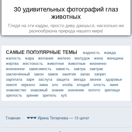
30 удивительных фотографий глаз
животных
Глядя на эти кадры, просто диву даешься, насколько же
разнообразна природа нашего мира!
САМЫЕ ПОПУЛЯРНЫЕ ТЕМЫ
жадность
жажда
жалость
жара
желание
железо
желудок
жена
женщина
жертва
жестокость
животное
животные
жизненно
жизненное
зависимость
зависть
завтра
завтрак
заключённый
закон
замок
занятие
запах
запрет
зарплата
заря
заслуга
защита
звезда
звонок
здоровье
земля
зеркало
зима
зло
злоба
злодей
злость
змея
знакомство
знакомый
знание
значение
золото
зрелище
зрелость
зрение
зритель
зуб
Главная
❤❤❤ Ирина Тетерчева — 13 цитат