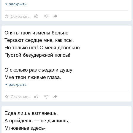
А я проклинаю вовсю твою жалость,
раскрыть
И вспомнить хочу, что такое — любить.
Сохранить
Опять твои измены больно
Терзают сердце мне, как псы.
Но только нет! С меня довольно
Пустой безудержной попсы!
О сколько раз съедали душу
Мне твои лживые глаза.
Но я на этот раз не струшу
раскрыть
И всё смогу тебе сказать
Сохранить
О том, что в этом мире пошлом
Едва лишь взглянешь,
Сумела свято сохранить
А пройдешь — не дышишь,
К тебе любовь. Обиды в прошлом.
Мгновенье здесь-
Но только как мне их забыть?