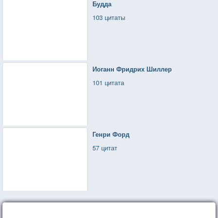
Будда
А идеал его милой — урод.
103 цитаты
Иоганн Фридрих Шиллер
101 цитата
Генри Форд
57 цитат