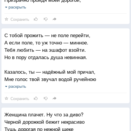
Надо мною снова небо бледно,
раскрыть
И природа кажется убогой.
Сохранить
Смыл весну осенний дождь тоскливый,
С тобой прожить — не поле перейти,
Застелил глаза твои туманом
А если поле, то уж точно — минное.
Где же ты, влюбленный и счастливый!
Тебя любить — на эшафот взойти.
Заменил любовь свою обманом
Но в пору отдалась душа невинная.
Постояв со мной на перепутье,
Казалось, ты — надёжный мой причал,
Выбрал ты дороженьку обратно.
Мне голос твой звучал водой ручейною
Давит одиночество до жути
Рассвет той жизни много обещал,
раскрыть
Видно, поняла тебя превратно
Ну, а в закат быть не хочу ничейною
Сохранить
Только догонять тебя не стану,
Мне жизнь растила долго коготки,
Окликать молитвенно не буду,
Женщина плачет. Ну что за диво?
На душу бы броню еще надёжную.
Обойдусь очередным обманом,
Черной дорожкой бежит некрасиво
Бывают дни, живем с тобой в штыки,
Погрущу и, может быть, забуду.
Тушь дорогая по нежной щеке
Иную ночь проводим мы тревожную.