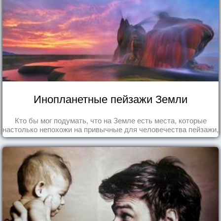
Инопланетные пейзажи Земли
Кто бы мог подумать, что на Земле есть места, которые
настолько непохожи на привычные для человечества пейзажи,
что кажутся и вовсе инопланетными!