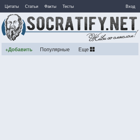
Цитаты
Статьи
Факты
Тесты
Вход
+Добавить
Популярные
Еще