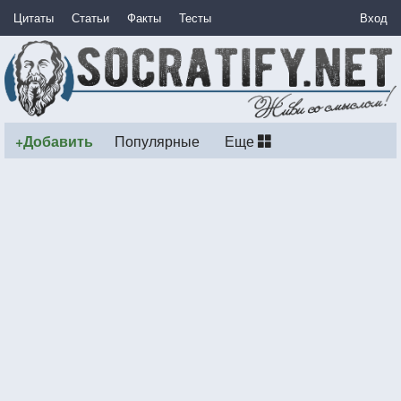
Цитаты
Статьи
Факты
Тесты
Вход
+Добавить
Популярные
Еще