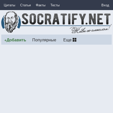
Цитаты
Статьи
Факты
Тесты
Вход
+Добавить
Популярные
Еще