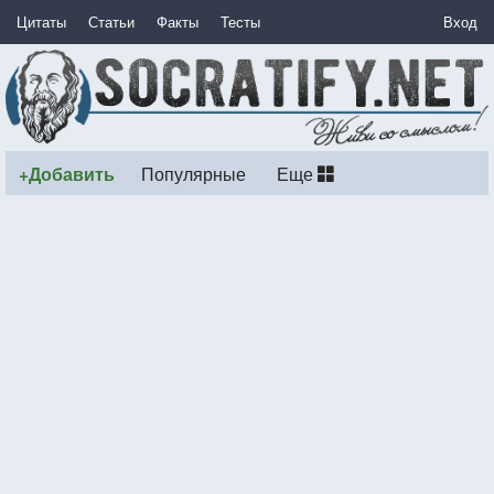
Цитаты
Статьи
Факты
Тесты
Вход
+Добавить
Популярные
Еще