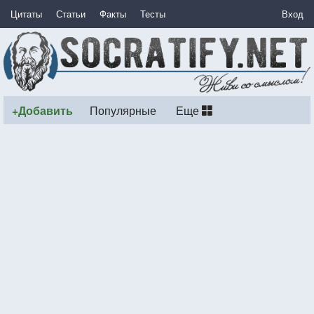
Цитаты
Статьи
Факты
Тесты
Вход
+Добавить
Популярные
Еще