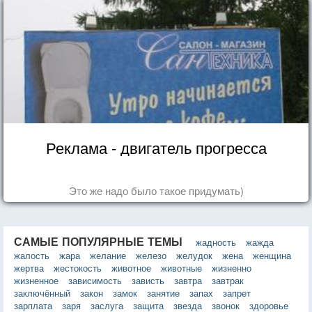
Реклама - двигатель прогресса
Это же надо было такое придумать)
САМЫЕ ПОПУЛЯРНЫЕ ТЕМЫ
жадность
жажда
жалость
жара
желание
железо
желудок
жена
женщина
жертва
жестокость
животное
животные
жизненно
жизненное
зависимость
зависть
завтра
завтрак
заключённый
закон
замок
занятие
запах
запрет
зарплата
заря
заслуга
защита
звезда
звонок
здоровье