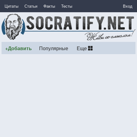
Цитаты
Статьи
Факты
Тесты
Вход
+Добавить
Популярные
Еще