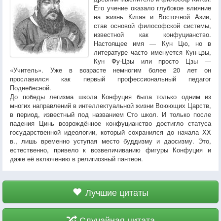
Его учение оказало глубокое влияние
на жизнь Китая и Восточной Азии,
став основой философской системы,
известной как конфуцианство.
Настоящее имя — Кун Цю, но в
литературе часто именуется Кун-цзы,
Кун Фу-Цзы или просто Цзы —
«Учитель». Уже в возрасте немногим более 20 лет он
прославился как первый профессиональный педагог
Поднебесной.
До победы легизма школа Конфуция была только одним из
многих направлений в интеллектуальной жизни Воюющих Царств,
в период, известный под названием Сто школ. И только после
падения Цинь возрождённое конфуцианство достигло статуса
государственной идеологии, который сохранился до начала XX
в., лишь временно уступая место буддизму и даосизму. Это,
естественно, привело к возвеличиванию фигуры Конфуция и
даже её включению в религиозный пантеон.
Лучшие цитаты
Случайная цитата