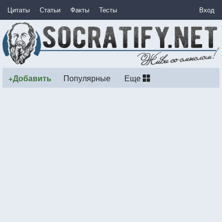
Цитаты
Статьи
Факты
Тесты
Вход
+Добавить
Популярные
Еще