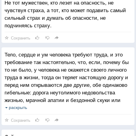
Не тот мужествен, кто лезет на опасность, не
чувствуя страха, а тот, кто может подавить самый
сильный страх и думать об опасности, не
подчиняясь страху.
Сохранить
Тело, сердце и ум человека требуют труда, и это
требование так настоятельно, что, если, почему бы
то ни было, у человека не окажется своего личного
труда в жизни, тогда он теряет настоящую дорогу и
перед ним открываются две другие, обе одинаково
гибельные: дорога неутолимого недовольства
жизнью, мрачной апатии и бездонной скуки или
дорога добровольного, незаметного
раскрыть
самоуничтожения, по которой человек быстро
Сохранить
спускается до детских прихотей или скотских
наслаждений.