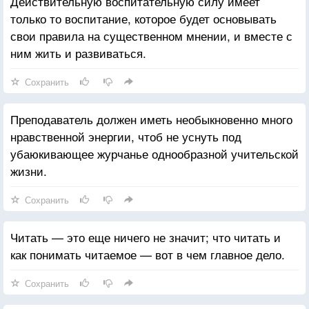
Действительную воспитательную силу имеет
На той и на другой дороге смерть овладевает
только то воспитание, которое будет основывать
человеком заживо потому, что труд — личный,
свои правила на существенном мнении, и вместе с
свободный труд — и есть жизнь.
ним жить и развиваться.
Сохранить
Преподаватель должен иметь необыкновенно много
нравственной энергии, чтоб не уснуть под
убаюкивающее журчанье однообразной учительской
жизни.
Сохранить
Читать — это еще ничего не значит; что читать и
как понимать читаемое — вот в чем главное дело.
Сохранить