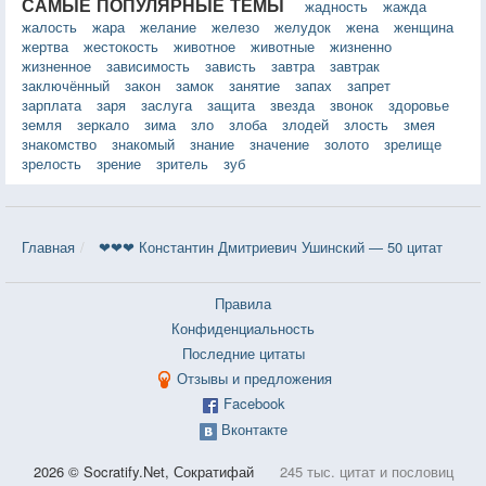
САМЫЕ ПОПУЛЯРНЫЕ ТЕМЫ
жадность
жажда
жалость
жара
желание
железо
желудок
жена
женщина
жертва
жестокость
животное
животные
жизненно
жизненное
зависимость
зависть
завтра
завтрак
заключённый
закон
замок
занятие
запах
запрет
зарплата
заря
заслуга
защита
звезда
звонок
здоровье
земля
зеркало
зима
зло
злоба
злодей
злость
змея
знакомство
знакомый
знание
значение
золото
зрелище
зрелость
зрение
зритель
зуб
Главная
❤❤❤ Константин Дмитриевич Ушинский — 50 цитат
Правила
Конфиденциальность
Последние цитаты
Отзывы и предложения
Facebook
Вконтакте
2026 © Socratify.Net, Сократифай
245 тыс. цитат и пословиц