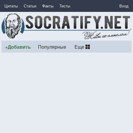
Цитаты
Статьи
Факты
Тесты
Вход
+Добавить
Популярные
Еще